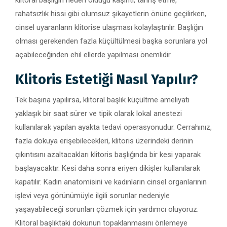
klitoral başlığın neden olduğu kaşıntı, tahriş etme,
rahatsızlık hissi gibi olumsuz şikayetlerin önüne geçilirken,
cinsel uyaranların klitorise ulaşması kolaylaştırılır. Başlığın
olması gerekenden fazla küçültülmesi başka sorunlara yol
açabileceğinden ehil ellerde yapılması önemlidir.
Klitoris Estetiği Nasıl Yapılır?
Tek başına yapılırsa, klitoral başlık küçültme ameliyatı
yaklaşık bir saat sürer ve tipik olarak lokal anestezi
kullanılarak yapılan ayakta tedavi operasyonudur. Cerrahınız,
fazla dokuya erişebilecekleri, klitoris üzerindeki derinin
çıkıntısını azaltacakları klitoris başlığında bir kesi yaparak
başlayacaktır. Kesi daha sonra eriyen dikişler kullanılarak
kapatılır. Kadın anatomisini ve kadınların cinsel organlarının
işlevi veya görünümüyle ilgili sorunlar nedeniyle
yaşayabileceği sorunları çözmek için yardımcı oluyoruz.
Klitoral başlıktaki dokunun topaklanmasını önlemeye