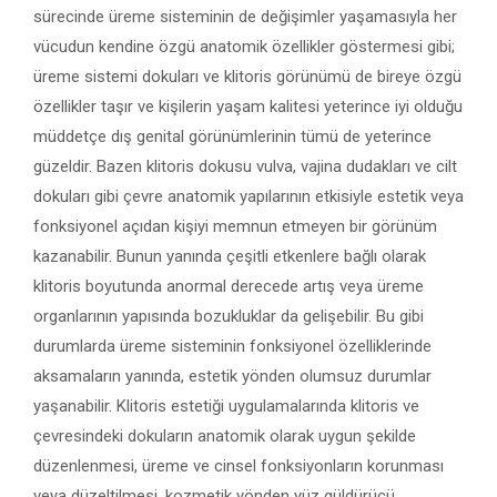
sürecinde üreme sisteminin de değişimler yaşamasıyla her
vücudun kendine özgü anatomik özellikler göstermesi gibi;
üreme sistemi dokuları ve klitoris görünümü de bireye özgü
özellikler taşır ve kişilerin yaşam kalitesi yeterince iyi olduğu
müddetçe dış genital görünümlerinin tümü de yeterince
güzeldir. Bazen klitoris dokusu vulva, vajina dudakları ve cilt
dokuları gibi çevre anatomik yapılarının etkisiyle estetik veya
fonksiyonel açıdan kişiyi memnun etmeyen bir görünüm
kazanabilir. Bunun yanında çeşitli etkenlere bağlı olarak
klitoris boyutunda anormal derecede artış veya üreme
organlarının yapısında bozukluklar da gelişebilir. Bu gibi
durumlarda üreme sisteminin fonksiyonel özelliklerinde
aksamaların yanında, estetik yönden olumsuz durumlar
yaşanabilir. Klitoris estetiği uygulamalarında klitoris ve
çevresindeki dokuların anatomik olarak uygun şekilde
düzenlenmesi, üreme ve cinsel fonksiyonların korunması
veya düzeltilmesi, kozmetik yönden yüz güldürücü