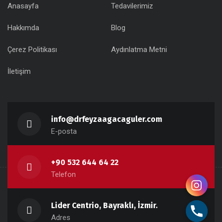
Anasayfa
Tedavilerimiz
Hakkımda
Blog
Çerez Politikası
Aydınlatma Metni
İletişim
info@drfeyzaagacaguler.com
y
E-posta
t
a
+90 532 644 64 22
h
Telefon
c
e
Lider Centrio, Bayraklı, İzmir.
d
Adres